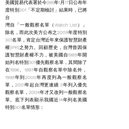
美國貿易代表署於今(98)年1月17日公布年
度特別301「不定期檢討」結果時，已將
台
灣自「一般觀察名單（Watch List）」
除名，而此次美方公布之2009年度特別
301名單，肯定台灣近年來保護智慧財產
權(IPR)之努力。回顧歷史，台灣曾因保
護智慧財產權不力，被美國自1989年開
始列名特別301優先觀察名單，其間除了
在1996、1997年自觀察名單中除名外，
1998年到2000年再度列為一般觀察名
單，2001年起台灣更連續 3年列入優先
觀察名單，2004年才又改列一般觀察名
單。底下列表顯示我國近14年列名美國
特別301名單情形：