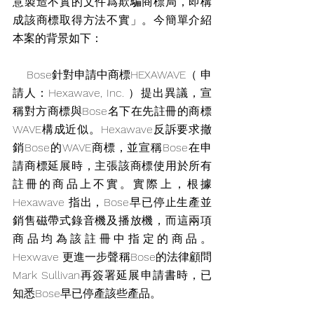
意製造不實的文件爲欺騙商標局，即構
成該商標取得方法不實」。今簡單介紹
本案的背景如下：
    Bose針對申請中商標HEXAWAVE（ 申
請人：Hexawave, Inc. ）提出異議，宣
稱對方商標與Bose名下在先註冊的商標
WAVE構成近似。Hexawave反訴要求撤
銷Bose的WAVE商標，並宣稱Bose在申
請商標延展時，主張該商標使用於所有
註冊的商品上不實。實際上，根據 
Hexawave 指出，Bose早已停止生產並
銷售磁帶式錄音機及播放機，而這兩項
商品均為該註冊中指定的商品。
Hexwave 更進一步聲稱Bose的法律顧問 
Mark Sullivan再簽署延展申請書時，已
知悉Bose早已停產該些產品。