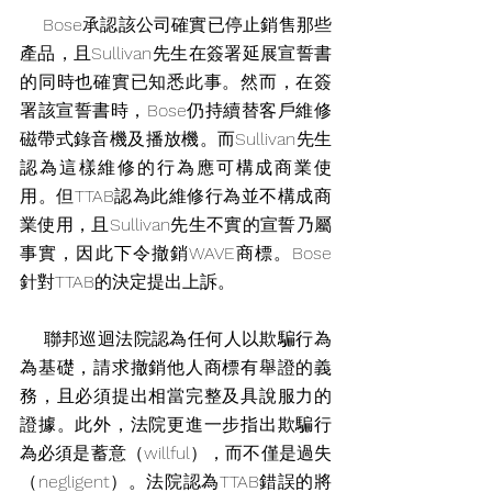
    Bose承認該公司確實已停止銷售那些
產品，且Sullivan先生在簽署延展宣誓書
的同時也確實已知悉此事。然而，在簽
署該宣誓書時，Bose仍持續替客戶維修
磁帶式錄音機及播放機。而Sullivan先生
認為這樣維修的行為應可構成商業使
用。但TTAB認為此維修行為並不構成商
業使用，且Sullivan先生不實的宣誓乃屬
事實，因此下令撤銷WAVE商標。Bose
針對TTAB的決定提出上訴。
    聯邦巡迴法院認為任何人以欺騙行為
為基礎，請求撤銷他人商標有舉證的義
務，且必須提出相當完整及具說服力的
證據。此外，法院更進一步指出欺騙行
為必須是蓄意（willful），而不僅是過失
（negligent）。法院認為TTAB錯誤的將