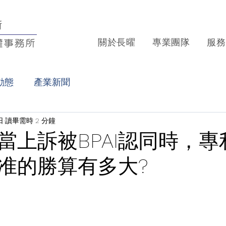
關於長曜
專業團隊
服務
動態
產業新聞
日
讀畢需時 2 分鐘
當上訴被BPAI認同時，專
准的勝算有多大?