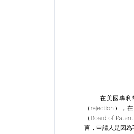
       在美國專利制度中，申請人若不服審查委員對於其專利申請案所為之核駁
（rejectio
（Board of Pat
言，申請人是因為