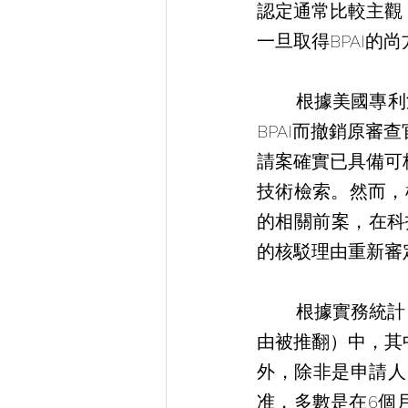
認定通常比較主觀
一旦取得BPAI
       根據美國專利法施行細則37 CFR 41.54之規定，一件專利申請案即使經過訴願至
BPAI而撤銷原
請案確實已具備可
技術檢索。然而，
的相關前案，在科技中心
的核駁理由重新審定
       根據實務統計，在2006年的149件向BPAI訴願成功的案件（即原審查官的核駁理
由被推翻）中，其
外，除非是申請人
准，多數是在6個