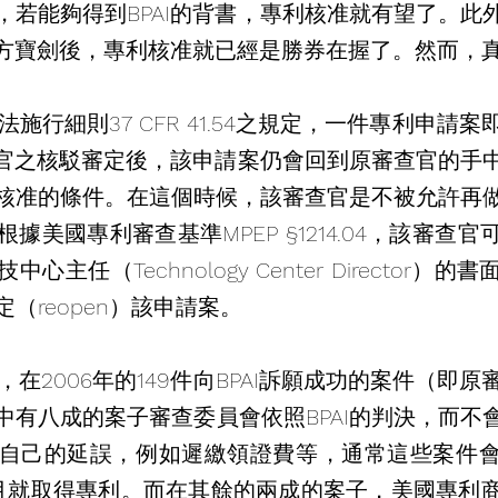
，若能夠得到BPAI的背書，專利核准就有望了。此
的尚方寶劍後，專利核准就已經是勝券在握了。然而，
審查官之核駁審定後，該申請案仍會回到原審查官的手
核准的條件。在這個時候，該審查官是不被允許再
根據美國專利
審查基準
MPEP §1214.04，該審
主任（Technology Center Director）
（reopen）該申請案。
中有八成的案子審查委員會依照BPAI的判決，而不
自己的延誤，例如遲繳領證費等，通常這些案件
月就取得專利。而在其餘的兩成的案子，美國專利