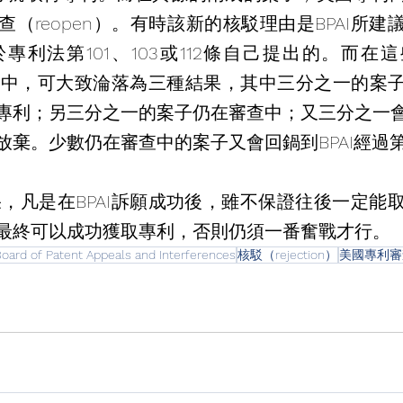
（reopen）。有時該新的核駁理由是BPAI所建
專利法第101、103或112條自己提出的。而在
的案件中，可大致淪落為三種結果，其中三分之一的案
專利；另三分之一的案子仍在審查中；又三分之一
放棄。少數仍在審查中的案子又會回鍋到BPAI經過
最終可以成功獲取專利，否則仍須一番奮戰才行。
 Patent Appeals and Interferences
核駁（rejection）
美國專利審