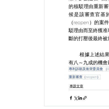
的核駁理由重新審查
候是該審查官基於
（reopen）
駁理由而至終獲准
斷的打壓後最終被
       根據上述結果，凡是在BPAI訴願成功後，雖不保證往後一定能取得專利，但仍
有八～九成的機會
專利訴願及衝突委員會 （Board of
重新審查（reopen）
專題文章