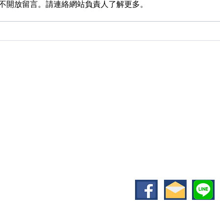
不開放留言。請連絡網站負責人了解更多。
【美國】最新聯邦巡迴法院判
【美
決可能影響你的專利期限
US
光
關於長曜
專業團隊
服務項目
文章
地址：台中市西區英才
​信箱：
service@eve
電話：04-2301-19
傳真：04-2301-466