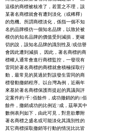
這樣的商標被核准了，若置之不理，該
某著名商標就會有遭到淡化（或稀釋）
的危機。所謂商標淡化，係指一個不知
名的品牌模仿一個知名品牌，以致於被
模仿的知名品牌的價值受到減損，更確
切的說，該知名品牌的識別性及/或信譽
會因此遭到減損 。因此，著名商標的商
標權人通常會進行商標監控，一發現有
雷同於著名商標的商標就會積極採取行
動，最常見的莫過於對該發生雷同的商
標發動撤銷程序。以台灣為例，近兩年
來基於著名商標保護而提起的異議與評
定案件約1千3佰餘件，成功撤銷的約8佰
餘件，撤銷成功的比例近7成，茲舉其中
數例表列如下，由此可見，對意欲攀附
著名商標之盛名或可能淡化其識別性的
其它商標採取撤銷等行動的情況比比皆