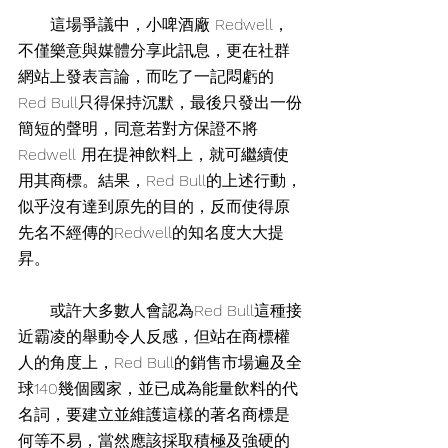
　　這場爭議中，小啤酒廠 Redwell，
不僅樂意與媒體分享此訊息，更在社群
網站上發表言論，而吃了一記悶虧的
Red Bull只得保持沉默，最後只發出一份
簡短的聲明，同意若對方保證不將 
Redwell 用在提神飲料上，就可繼續使
用其商標。結果，Red Bull的上述行動，
似乎沒有達到原先的目的，反而使得原
先名不經傳的Redwell的知名度大大提
昇。
　　或許大多數人會認為Red Bull這種接
近霸凌的舉動令人反感，但站在商標權
人的角度上，Red Bull的銷售市場遍及全
球140幾個國家，並已成為能量飲料的代
名詞，要建立並維護這樣的著名商標是
何等不易，當然應該採取積極及強硬的