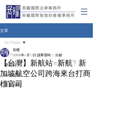
文章
All Posts
長曜
All Posts
2009年4月13日
讀畢需時 2 分鐘
【台灣】新航站=新航? 新
專題文章
加坡航空公司跨海來台打商
法律動態
標官司
產業新聞