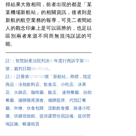
得結果大致相同，前者出現的都是「某
某機場新航站」的相關資訊，後者則是
新航的航空業務的報導，可見二者間給
人的觀念印象上是可以區辨的，也足以
區別兩者來源不同而無混沌誤認的可
能。
註1：智慧財產法院判決97年度行商訴字第113
號，裁判日期98-03-26。
註2：註冊第1278758號「新航站」商標，指定
商品：冷熱飲料店、飲食店、小吃店、冰果
店、火鍋店、咖啡廳、飯店、 速簡餐廳、自助
餐廳、備辦雞尾酒會、備辦筵席、代預訂餐
廳、外燴、伙食包辦、流動飲食攤、路邊小吃
攤、供膳宿旅館、提供露營住宿設備、提供營
地設施、帳篷租賃