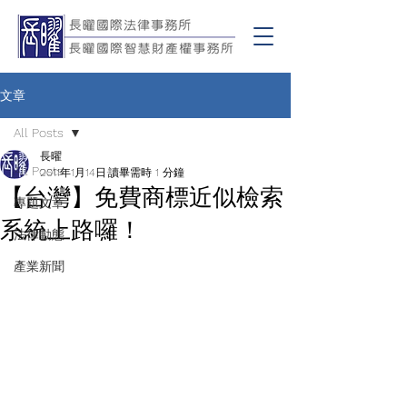
文章
All Posts
長曜
All Posts
2011年1月14日
讀畢需時 1 分鐘
【台灣】免費商標近似檢索
專題文章
系統上路囉！
法律動態
產業新聞