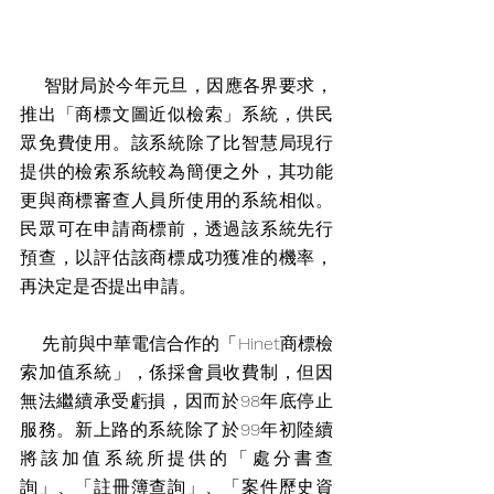
    智財局於今年元旦，因應各界要求，
推出「商標文圖近似檢索」系統，供民
眾免費使用。該系統除了比智慧局現行
提供的檢索系統較為簡便之外，其功能
更與商標審查人員所使用的系統相似。
民眾可在申請商標前，透過該系統先行
預查，以評估該商標成功獲准的機率，
再決定是否提出申請。
    先前與中華電信合作的「Hinet商標檢
索加值系統」，係採會員收費制，但因
無法繼續承受虧損，因而於98年底停止
服務。新上路的系統除了於99年初陸續
將該加值系統所提供的「處分書查
詢」、「註冊簿查詢」、「案件歷史資