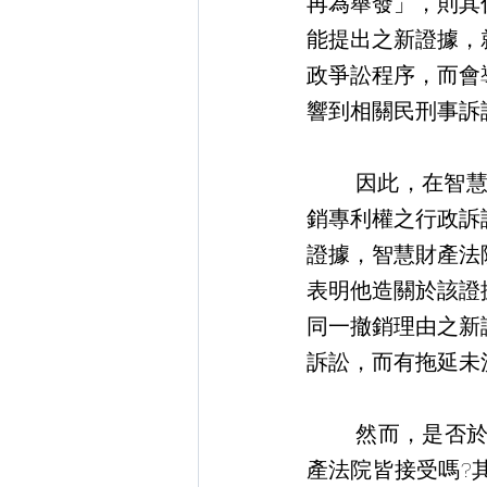
再為舉發」，則其
能提出之新證據，
政爭訟程序，而會
響到相關民刑事訴
       因此，在智慧財產案件審理法第33條便規定：「關於撤銷、廢止商標註冊或撤
銷專利權之行政訴
證據，智慧財產法
表明他造關於該證
同一撤銷理由之新
訴訟，而有拖延未
       然而，是否於行政訴訟中當事人於言詞辯論終結前所提出的任何新證據智慧財
產法院皆接受嗎?