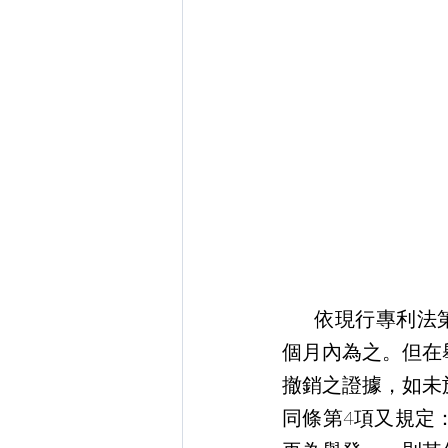
     依現行專利法第67條第3項規定：「舉發人補提理由及證據，應自舉發之日起一
個月內為之。但在
撤銷之證據，如未
同條第4項又規定