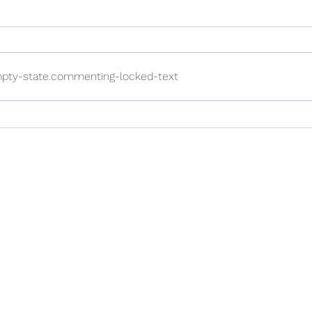
pty-state.commenting-locked-text
【台灣】傳訊刊登廣告人員以
【台
查證刊載雜誌及雜誌上市時間
件，
等，屬補強證據
關於長曜
專業團隊
服務項目
文章
地址：台中市西區英才
​信箱：
service@eve
電話：04-2301-19
傳真：04-2301-466