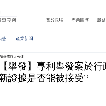
關於長曜
專業團隊
服務
動態
產業新聞
讀畢需時 2 分鐘
【舉發】專利舉發案於行
新證據是否能被接受?