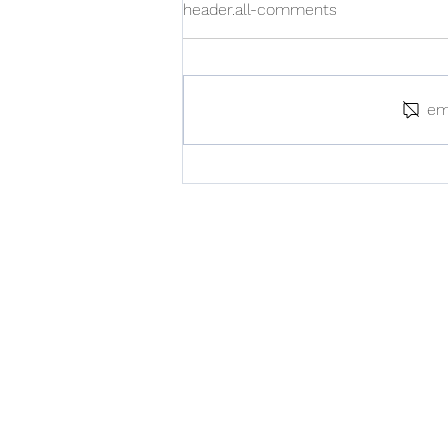
header.all-comments
em
【台灣】延遲補送中文說明書
會影響優先權主張
首頁