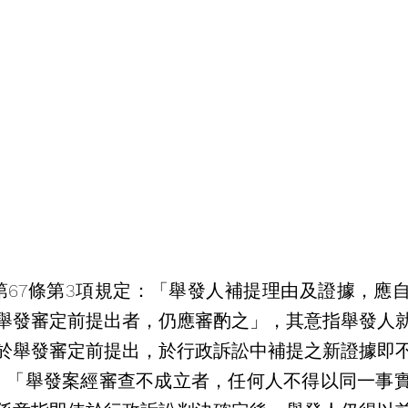
舉發審定前提出者，仍應審酌之」，其意指舉發人
於舉發審定前提出，於行政訴訟中補提之新證據即
：「舉發案經審查不成立者，任何人不得以同一事