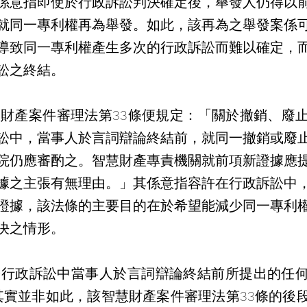
係意指即使於行政訴訟判決確定後，舉發人仍得以
就同一專利權再為舉發。如此，該再為之舉發案係
導致同一專利權產生多次的行政訴訟而難以確定，
訟之終結。
訟中，當事人於言詞辯論終結前，就同一撤銷或廢
院仍應審酌之。智慧財產專責機關就前項新證據應
據之主張有無理由。」其係意指容許在行政訴訟中
證據，該法條的主要目的在於希望能減少同一專利
決之情形。
其實並非如此，該智慧財產案件審理法第33條的後